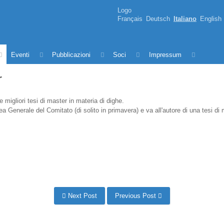
Logo
Français
Deutsch
Italiano
English
Eventi
Pubblicazioni
Soci
Impressum
r
migliori tesi di master in materia di dighe.
 Generale del Comitato (di solito in primavera) e va all'autore di una tesi di 
Next Post
Previous Post