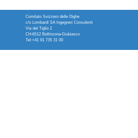
Comitato Svizzero delle Dighe
c/o Lombardi SA Ingegneri Consulenti
Via del Tiglio 2
CH-6512 Bellinzona-Giubiasco
Tel:+41 91 735 31 00