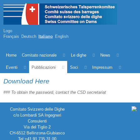
Logo
Français
Deutsch
Italiano
English
Home
Comitato nazionale
Le dighe
News
Eventi
Pubblicazioni
Soci
Impressum
Download Here
### To obtain the password, contact the CSD secretariat
Comitato Svizzero delle Dighe
c/o Lombardi SA Ingegneri
Consulenti
Via del Tiglio 2
CH-6512 Bellinzona-Giubiasco
Tel:+41 91 735 31 00