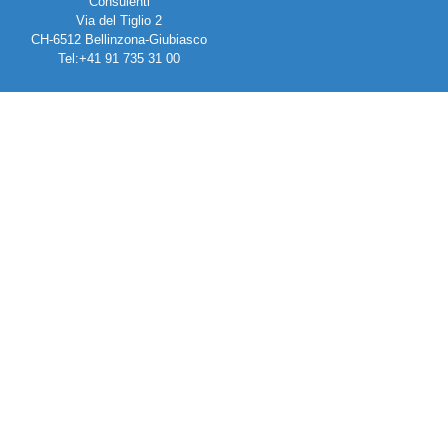
Consulenti
Via del Tiglio 2
CH-6512 Bellinzona-Giubiasco
Tel:+41 91 735 31 00