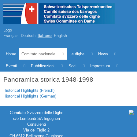
Logo
Français
Deutsch
Italiano
English
Home
Comitato nazionale
Le dighe
News
Eventi
Pubblicazioni
Soci
Impressum
Panoramica storica 1948-1998
Historical Highlights (French)
Historical Highlights (German)
Comitato Svizzero delle Dighe
c/o Lombardi SA Ingegneri
Consulenti
Via del Tiglio 2
CH-6512 Bellinzona-Giubiasco