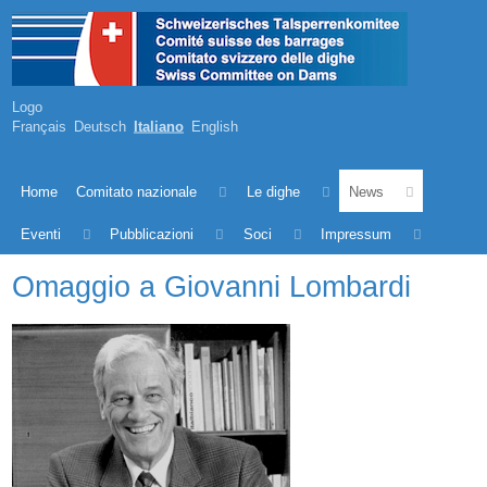
Logo
Français
Deutsch
Italiano
English
Home
Comitato nazionale
Le dighe
News
Eventi
Pubblicazioni
Soci
Impressum
Omaggio a Giovanni Lombardi