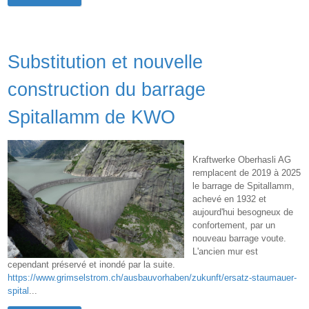
Substitution et nouvelle
construction du barrage
Spitallamm de KWO
Kraftwerke Oberhasli AG
remplacent de 2019 à 2025
le barrage de Spitallamm,
achevé en 1932 et
aujourd'hui besogneux de
confortement, par un
nouveau barrage voute.
L'ancien mur est
cependant préservé et inondé par la suite.
https://www.grimselstrom.ch/ausbauvorhaben/zukunft/ersatz-staumauer-
spital
...