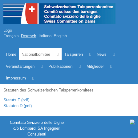
Logo
Français
Deutsch
Italiano
English
Home
Nationalkomitee
Talsperren
News
Veranstaltungen
Publikationen
Mitglieder
Impressum
Statuten des Schweizerischen Talsperrenkomitees
Statuts F (pdf)
Statuten D (pdf)
Comitato Svizzero delle Dighe
c/o Lombardi SA Ingegneri
Consulenti