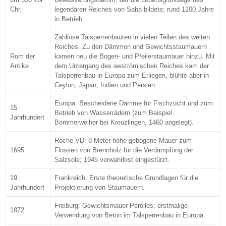
Chr.
legendären Reiches von Saba bildete; rund 1200 Jahre
in Betrieb.
Zahllose Talsperrenbauten in vielen Teilen des weiten
Reiches. Zu den Dämmen und Gewichtsstaumauern
Rom der
kamen neu die Bogen- und Pfeilerstaumauer hinzu. Mit
Antike
dem Untergang des weströmischen Reiches kam der
Talsperrenbau in Europa zum Erliegen, blühte aber in
Ceylon, Japan, Indien und Persien.
Europa: Bescheidene Dämme für Fischzucht und zum
15.
Betrieb von Wasserrädern (zum Beispiel
Jahrhundert
Bommerweiher bei Kreuzlingen, 1460 angelegt).
Roche VD: 8 Meter hohe gebogene Mauer zum
1695
Flössen von Brennholz für die Verdampfung der
Salzsole; 1945 verwahrlost eingestürzt.
19.
Frankreich: Erste theoretische Grundlagen für die
Jahrhundert
Projektierung von Staumauern.
Freiburg: Gewichtsmauer Pérolles; erstmalige
1872
Verwendung von Beton im Talsperrenbau in Europa.