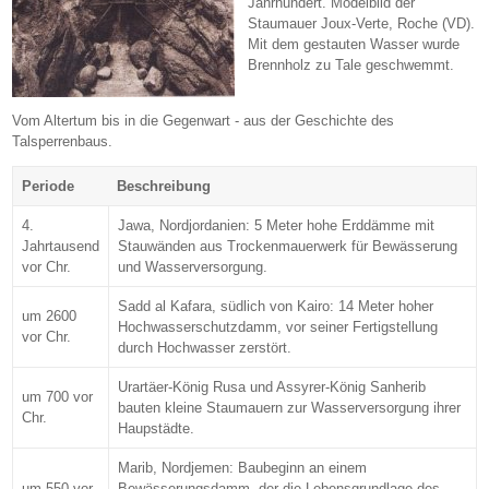
Jahrhundert. Modelbild der
Staumauer Joux-Verte, Roche (VD).
Mit dem gestauten Wasser wurde
Brennholz zu Tale geschwemmt.
Vom Altertum bis in die Gegenwart - aus der Geschichte des
Talsperrenbaus.
Periode
Beschreibung
4.
Jawa, Nordjordanien: 5 Meter hohe Erddämme mit
Jahrtausend
Stauwänden aus Trockenmauerwerk für Bewässerung
vor Chr.
und Wasserversorgung.
Sadd al Kafara, südlich von Kairo: 14 Meter hoher
um 2600
Hochwasserschutzdamm, vor seiner Fertigstellung
vor Chr.
durch Hochwasser zerstört.
Urartäer-König Rusa und Assyrer-König Sanherib
um 700 vor
bauten kleine Staumauern zur Wasserversorgung ihrer
Chr.
Haupstädte.
Marib, Nordjemen: Baubeginn an einem
um 550 vor
Bewässerungsdamm, der die Lebensgrundlage des