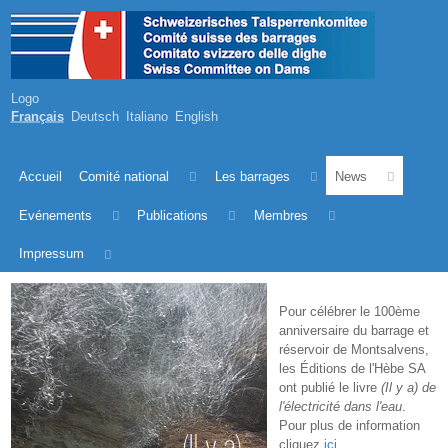
Logo
Français
Deutsch
Italiano
English
Accueil
Comité national
Les barrages
News
Evénements
Publications
Membres
Impressum
Pour célébrer le 100ème
anniversaire du barrage et
réservoir de Montsalvens,
les Éditions de l'Hèbe SA
ont publié le livre
(Il y a) de
l'électricité dans l'eau
.
Pour plus de information
cliquez
ici
.