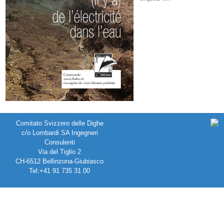
Comitato Svizzero delle Dighe
c/o Lombardi SA Ingegneri
Consulenti
Via del Tiglio 2
CH-6512 Bellinzona-Giubiasco
Tel:+41 91 735 31 00