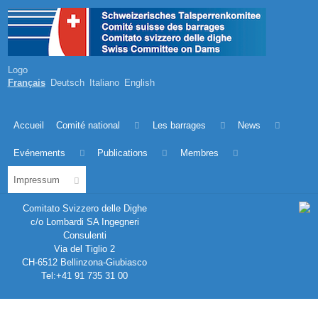
Logo
Français
Deutsch
Italiano
English
Accueil
Comité national
Les barrages
News
Evénements
Publications
Membres
Impressum
Comitato Svizzero delle Dighe
c/o Lombardi SA Ingegneri
Consulenti
Via del Tiglio 2
CH-6512 Bellinzona-Giubiasco
Tel:+41 91 735 31 00