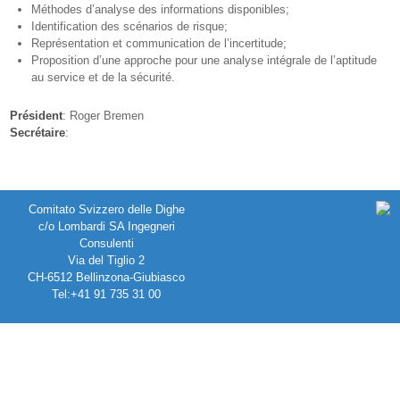
Méthodes d’analyse des informations disponibles;
Identification des scénarios de risque;
Représentation et communication de l’incertitude;
Proposition d’une approche pour une analyse intégrale de l’aptitude
au service et de la sécurité.
Président
: Roger Bremen
Secrétaire
:
Comitato Svizzero delle Dighe
c/o Lombardi SA Ingegneri
Consulenti
Via del Tiglio 2
CH-6512 Bellinzona-Giubiasco
Tel:+41 91 735 31 00