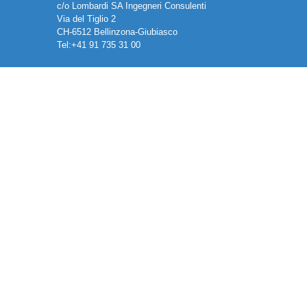
c/o Lombardi SA Ingegneri Consulenti
Via del Tiglio 2
CH-6512 Bellinzona-Giubiasco
Tel:+41 91 735 31 00