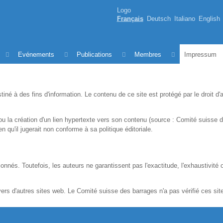
Logo
Français
Deutsch
Italiano
English
Evénements
Publications
Membres
Impressum
é à des fins d'information. Le contenu de ce site est protégé par le droit d'a
e ou la création d'un lien hypertexte vers son contenu (source : Comité suis
 qu'il jugerait non conforme à sa politique éditoriale.
nés. Toutefois, les auteurs ne garantissent pas l'exactitude, l'exhaustivité ou
ers d'autres sites web. Le Comité suisse des barrages n'a pas vérifié ces sit