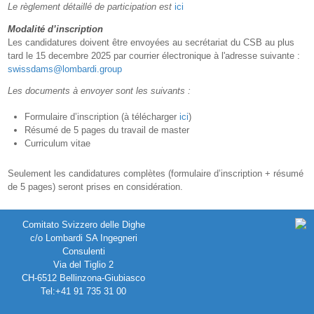
Le règlement détaillé de participation est
ici
Modalité d’inscription
Les candidatures doivent être envoyées au secrétariat du CSB au plus
tard le 15 decembre 2025 par courrier électronique à l'adresse suivante :
swissdams@lombardi.group
Les documents à envoyer sont les suivants :
Formulaire d’inscription (à télécharger
ici
)
Résumé de 5 pages du travail de master
Curriculum vitae
Seulement les candidatures complètes (formulaire d’inscription + résumé
de 5 pages) seront prises en considération.
Comitato Svizzero delle Dighe
c/o Lombardi SA Ingegneri
Consulenti
Via del Tiglio 2
CH-6512 Bellinzona-Giubiasco
Tel:+41 91 735 31 00