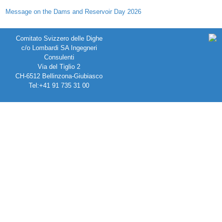
Message on the Dams and Reservoir Day 2026
Comitato Svizzero delle Dighe
c/o Lombardi SA Ingegneri
Consulenti
Via del Tiglio 2
CH-6512 Bellinzona-Giubiasco
Tel:+41 91 735 31 00