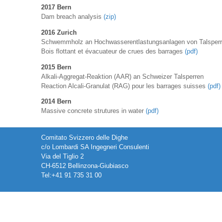
2017 Bern
Dam breach analysis
(zip)
2016 Zurich
Schwemmholz an Hochwasserentlastungsanlagen von Talsper
Bois flottant et évacuateur de crues des barrages
(pdf)
2015 Bern
Alkali-Aggregat-Reaktion (AAR) an Schweizer Talsperren
Reaction Alcali-Granulat (RAG) pour les barrages suisses
(pdf)
2014 Bern
Massive concrete strutures in water
(pdf)
Comitato Svizzero delle Dighe
c/o Lombardi SA Ingegneri Consulenti
Via del Tiglio 2
CH-6512 Bellinzona-Giubiasco
Tel:+41 91 735 31 00