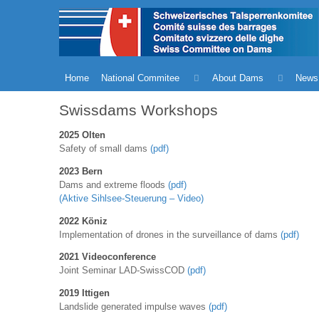
Home
National Commitee
About Dams
News
Swissdams Workshops
2025 Olten
Safety of small dams
(pdf)
2023 Bern
Dams and extreme floods
(pdf)
(Aktive Sihlsee-Steuerung – Video)
2022 Köniz
Implementation of drones in the surveillance of dams
(pdf)
2021 Videoconference
Joint Seminar LAD-SwissCOD
(pdf)
2019 Ittigen
Landslide generated impulse waves
(pdf)