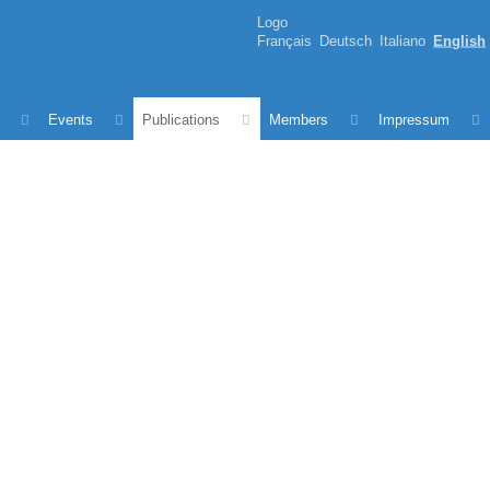
Logo
Français
Deutsch
Italiano
English
Events
Publications
Members
Impressum