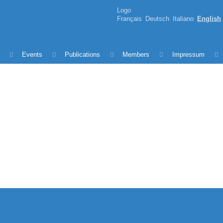
Logo
Français
Deutsch
Italiano
English
Events
Publications
Members
Impressum