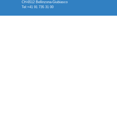
CH-6512 Bellinzona-Giubiasco
Tel:+41 91 735 31 00