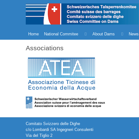
Home
National Commitee
About Dams
News
Associations
Comitato Svizzero delle Dighe
c/o Lombardi SA Ingegneri Consulenti
Via del Tiglio 2